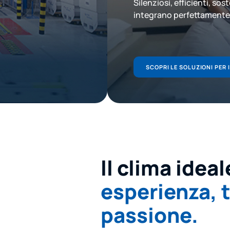
Silenziosi, efficienti, soste
integrano perfettamente 
SCOPRI LE SOLUZIONI PER I
ll clima ideal
esperienza, 
passione.