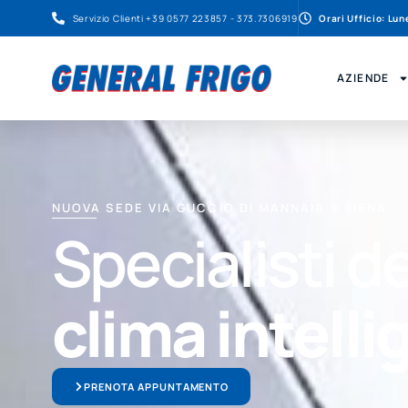
Servizio Clienti +39 0577 223857 - 373.7306919
Orari Ufficio: Lu
AZIENDE
NUOVA SEDE VIA GUCCIO DI MANNAIA 9 SIENA
Specialisti de
clima intelli
PRENOTA APPUNTAMENTO