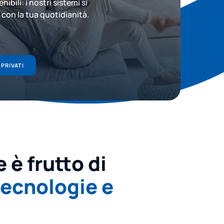
nibili: i nostri sistemi si
con la tua quotidianità.
 PRIVATI
e è frutto di
tecnologie e