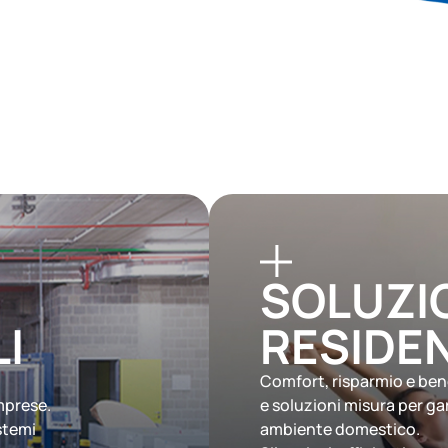
SOLUZI
I
RESIDEN
Comfort, risparmio e bene
mprese.
e soluzioni misura per gar
stemi
ambiente domestico.