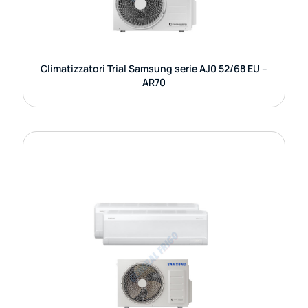
GUARDA DETTAGLI
Climatizzatori Trial Samsung serie AJ0 52/68 EU –
AR70
CLIMATIZZATORI DUAL SAMSUNG
SERIE AJ040TX-AJ050TX / AR70F
I climatizzatori Dual Split Samsung della serie
AJ040TX con unità interne AR70F rappresentano
una soluzione elegante e tecnologicamente
avanzata per chi cerca