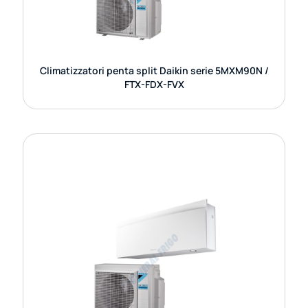
GUARDA DETTAGLI
Climatizzatori penta split Daikin serie 5MXM90N /
FTX-FDX-FVX
CLIMATIZZATORI QUADRI SPLIT DAIKIN
SERIE 4MXM / FTX-FDX-FVX
I climatizzatori quadri split Daikin della serie 4MXM
rappresentano una soluzione evoluta per chi
desidera climatizzare quattro ambienti con
un’unica unità esterna.