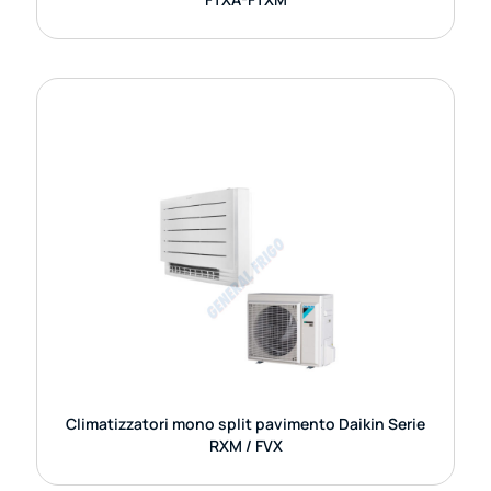
CLIMATIZZATORI MONO SPLIT
PAVIMENTO DAIKIN SERIE RXM / FVX
I climatizzatori mono split a pavimento Daikin della
serie RXM / FVX rappresentano una soluzione
elegante e funzionale per chi desidera un
GUARDA DETTAGLI
Climatizzatori mono split pavimento Daikin Serie
RXM / FVX