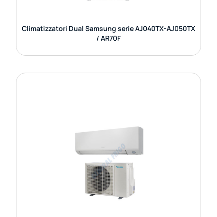
GUARDA DETTAGLI
Climatizzatori Dual Samsung serie AJ040TX-AJ050TX
/ AR70F
CLIMATIZZATORE MONO SPLIT DAIKIN
PERFERA SERIE RXM /FTXM
Il climatizzatore mono split Daikin Perfera serie
RXM/FTXM è pensato per chi cerca un equilibrio
perfetto tra tecnologia, comfort e sostenibilità. È
GUARDA DETTAGLI