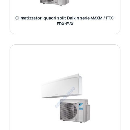
GUARDA DETTAGLI
Climatizzatori quadri split Daikin serie 4MXM / FTX-
FDX-FVX
CLIMATIZZATORI TRIAL SPLIT DAIKIN
SERIE 3MXM / FTX
I climatizzatori Daikin Trial Split della serie 3MXM /
FTX rappresentano una soluzione versatile e
altamente efficiente per la climatizzazione
domestica o
GUARDA DETTAGLI