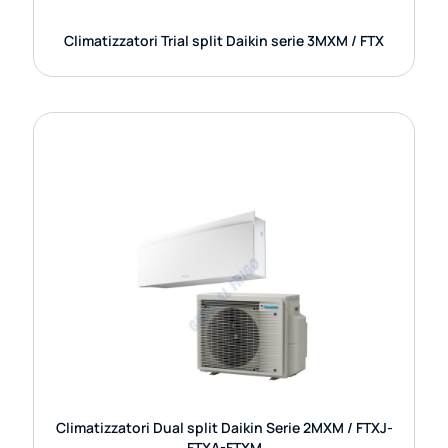
Climatizzatori Trial split Daikin serie 3MXM / FTX
CLIMATIZZATORI DUAL SPLIT DAIKIN
SERIE 2MXM / FTXJ-FTXA-FTXM
I climatizzatori Dual Split Daikin della serie 2MXM
abbinati alle unità interne FTXJ, FTXA e FTXM
rappresentano una soluzione versatile e
tecnologicamente
GUARDA DETTAGLI
Climatizzatori Dual split Daikin Serie 2MXM / FTXJ-
FTXA-FTXM