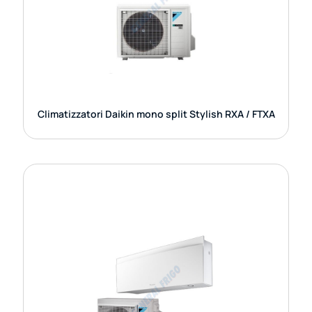
all’avanguardia per fornirti una soluzione completa
per la gestione del clima di casa. Con uno
GUARDA DETTAGLI
Climatizzatori Daikin mono split Stylish RXA / FTXA
CLIMATIZZATORI PENTA SPLIT DAIKIN
SERIE 5MXM90N / FTX-FDX-FVX
I climatizzatori penta split Daikin della serie
5MXM90N rappresentano una soluzione ideale
per chi desidera climatizzare fino a cinque
ambienti con una