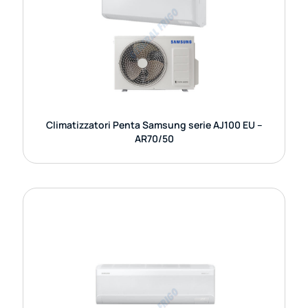
Il sistema è estremamente silenzioso, con livelli di
rumorosità tra i più bassi della categoria. Le unità
interne operano a partire da
GUARDA DETTAGLI
Climatizzatori Penta Samsung serie AJ100 EU –
AR70/50
CLIMATIZZATORI QUADRI SAMSUNG
SERIE AJ080 EU – AR70/50
I climatizzatori Samsung della serie AJ080 EU con
unità interne AR70 e AR50 rappresentano una