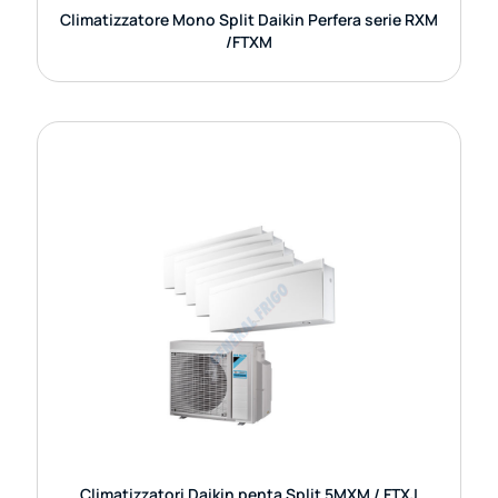
Climatizzatore Mono Split Daikin Perfera serie RXM
/FTXM
CLIMATIZZATORI DAIKIN PENTA SPLIT
5MXM / FTXJ
Il sistema di climatizzazione Daikin Penta Split
5MXM abbinato alle unità interne FTXJ
rappresenta una delle soluzioni più raffinate e
tecnologicamente avanzate
GUARDA DETTAGLI
Climatizzatori Daikin penta Split 5MXM / FTXJ