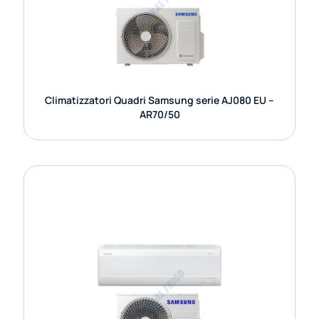
soluzione avanzata per la climatizzazione
multisplit, pensata
GUARDA DETTAGLI
Climatizzatori Quadri Samsung serie AJ080 EU –
AR70/50
CLIMATIZZATORI TRIAL SAMSUNG
SERIE AJ0 52/68 EU – AR70
I climatizzatori Samsung Trial Split delle serie
AJ052TXJ3KG/EU e AJ068TXJ3KG/EU sono
sistemi multi-split progettati per collegare fino a
tre unità interne a