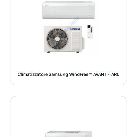
CLIMATIZZATORE SAMSUNG
WINDFREE™ AVANT F-AR0
Il climatizzatore Samsung WindFree Avant F-AR0
rappresenta una soluzione evoluta per chi cerca
comfort, silenziosità e controllo intelligente del
clima domestico. La
GUARDA DETTAGLI
Climatizzatore Samsung WindFree™ AVANT F-AR0
CLIMATIZZATORI PENTA SAMSUNG
SERIE AJ100 EU – AR70/50