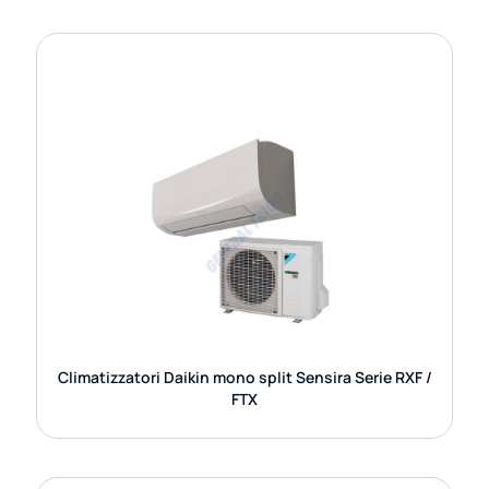
CLIMATIZZATORI DAIKIN MONO SPLIT
SENSIRA SERIE RXF / FTX
I climatizzatori Daikin mono split della serie Sensira
RXF / FTX rappresentano una soluzione ideale per
chi cerca comfort, efficienza e design
GUARDA DETTAGLI
Climatizzatori Daikin mono split Sensira Serie RXF /
FTX