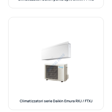
CLIMATIZZATORI SERIE DAIKIN EMURA
RXJ / FTXJ
Con un’elegante finitura in bianco, argento o nero,
Daikin Emura unisce alla perfezione un design
iconico e pluripremiato all’eccellenza tecnologica.
Combinando il
GUARDA DETTAGLI
Climatizzatori serie Daikin Emura RXJ / FTXJ