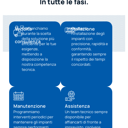
In tutte le fasi.
Vendita
Ti affianchiamo
Installazione
Gestiamo
durante la scelta
l’installazione degli
e
della soluzione più
impianti con
consulenza
efficiente per le tue
precisione, rapidità e
esigenze,
conformità,
mettendo a
garantendo sempre
disposizione la
il rispetto dei tempi
nostra competenza
concordati.
tecnica.
Manutenzione
Assistenza​
Programmiamo
Un team tecnico sempre
interventi periodici per
disponibile per
mantenere gli impianti
affiancarti di fronte a
sempre performanti,
imprevisto, risolvere