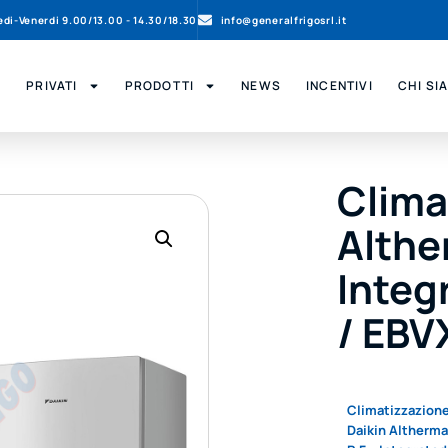
nedi-Venerdi 9.00/13.00 - 14.30/18.30
info@generalfrigosrl.it
PRIVATI
PRODOTTI
NEWS
INCENTIVI
CHI SI
Clima
Althe
Integ
/ EBV
Climatizzazion
Daikin Altherma