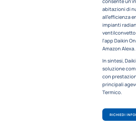
consente un’in
abitazioni di n
all’efficienza 
impianti radian
ventilconvetto
l’app Daikin O
Amazon Alexa.
In sintesi, Dai
soluzione comp
con prestazioni
principali age
Termico.
RICHIEDI INF