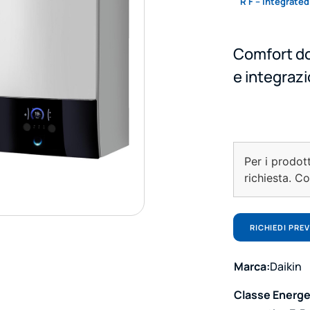
R F – Integrated
Comfort do
e integrazi
Per i prodot
richiesta. C
RICHIEDI PRE
Marca:
Daikin
Classe Energe