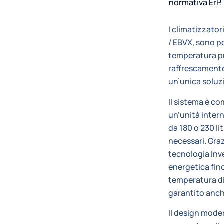
normativa ErP.
I climatizzator
/ EBVX, sono p
temperatura pr
raffrescamento
un’unica soluz
Il sistema è c
un’unità inter
da 180 o 230 lit
necessari. Grazi
tecnologia Inv
energetica fin
temperatura d
garantito anch
Il design mode