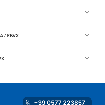
LA / EBVX
VX
+39 0577 223857