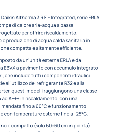
i Daikin Altherma 3 R F – Integrated, serie ERLA
ompe di calore aria-acqua a bassa
ogettate per offrire riscaldamento,
 e produzione di acqua calda sanitaria in
ione compatta e altamente efficiente.
omposto da un’unità esterna ERLA e da
na EBVX a pavimento con accumulo integrato
ri, che include tutti i componenti idraulici
e all’utilizzo del refrigerante R32 e alla
erter, questi modelli raggiungono una classe
o ad A+++ in riscaldamento, con una
i mandata fino a 60°C e funzionamento
e con temperature esterne fino a -25°C.
rno e compatto (solo 60×60 cm in pianta)