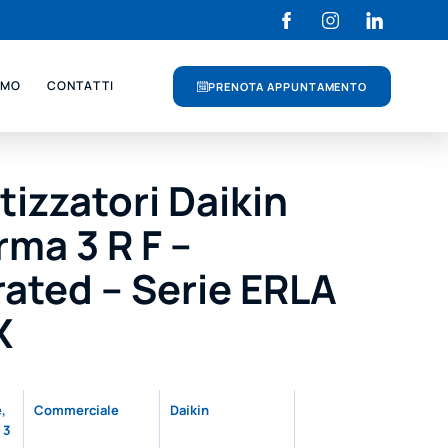
AMO
CONTATTI
PRENOTA APPUNTAMENTO
tizzatori Daikin
rma 3 R F –
rated – Serie ERLA
X
e
,
Commerciale
Daikin
 3