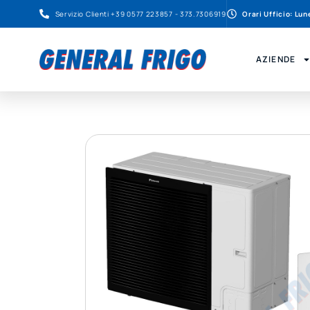
Servizio Clienti +39 0577 223857 - 373.7306919
Orari Ufficio: Lu
AZIENDE